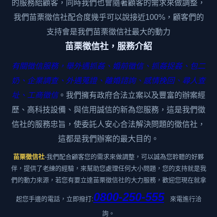
的服務給顧客，同時我們也會隨著顧客的需求來做調整，
我們苗栗徵信社配合度幾乎可以說接近100%，顧客們的
支持會是我們苗栗徵信社最大的動力
苗栗徵信社，服務介紹
有關徵信服務，舉外遇抓姦、婚前徵信、抓姦捉姦、包二
奶、企業調查、外遇蒐證、離婚諮詢、感情挽回、尋人查
址、工商徵信
。我們擁有政府合法立案以及豐富的辦案經
歷、高科技設備、與信用誠信的新為您服務，這是我們徵
信社的服務忠旨，使委託人安心合法解決問題的徵信社，
這都是我們辦案的最大目的。
苗栗徵信社
-我們配合顧客您的需求來做調整，可以誠為您聆聽的好夥
伴，提供了老練的經驗，來幫助您處理任何大小問題，您的支持就是我
們的動力來源，若您有要立達苗栗徵信社的大力服務，歡迎您現在就拿
0800-250-555
起您手邊的電話，立即撥打:
來電進行洽
詢。