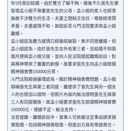
年9月登記結婚。由於雙方了解不夠，婚後不久張先生便
發現孟小姐不尊重張先生的父母，孟小姐的家人也經常
無故干涉雙方的生活，夫妻之間缺乏信任，導致經常鬧
矛盾，夫妻感情不和，故起訴至斗門法院要求與孟小姐
離婚。
孟小姐認為雙方感情已經徹底破裂，表示同意離婚。但
孟小姐認為，由於張先生在外有第三者，且結婚不到兩
個月便與孟小姐分居，並向人民法院提起離婚訴訟，對
其精神帶來了嚴重的創傷，故要求張先生向孟小姐賠償
精神損害費150000元等。
斗門法院經過審理認為，關於精神損害費問題，孟小姐
辯稱張先生與第三者同居，雖提供了張先生與另一個女
人的合照加以證明，但照片內容均無法證明張先生與第
三人有同居關係，故孟小姐要求張先生賠償精神損害費
150000元，理據不足，無法支持。
法官提醒，離婚訴訟中，當事人可依據法定事由請求損
害賠償，包括精神損害賠償，但提出方具有舉證責任。