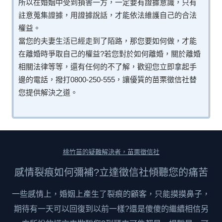
所以在婚姻中受到損害一方，一定要有證據意識，只有
註意蒐集證據，用證據說話，才能依法維護自己的合法
權益。
當您的夫妻生活已經走到了陌路，那您要如何做，才能
在離婚時爭取自己的權益?若您對於如何離婚，關於離婚
相關法律等等，還有任何的不了解，歡迎您立即拿起手
邊的電話，撥打0800-250-555，讓優質的苗栗徵信社替
您提供解決之道。
桃竹苗的疑難解決者，苗栗徵信社
感情裂痕如何彌補?立達徵信社傾聽您的痛苦
一些感情上，婚姻上產生了裂痕的顧客，只能摸摸鼻子，
期待有一天可以回復到以前一樣?還是傻傻的繼續相信另