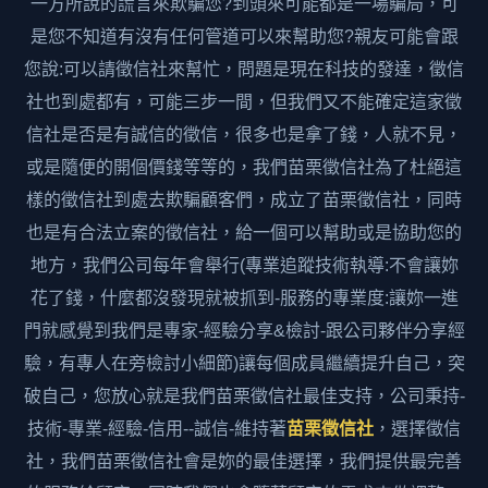
一方所說的謊言來欺騙您?到頭來可能都是一場騙局，可
是您不知道有沒有任何管道可以來幫助您?親友可能會跟
您說:可以請徵信社來幫忙，問題是現在科技的發達，徵信
社也到處都有，可能三步一間，但我們又不能確定這家徵
信社是否是有誠信的徵信，很多也是拿了錢，人就不見，
或是隨便的開個價錢等等的，我們苗栗徵信社為了杜絕這
樣的徵信社到處去欺騙顧客們，成立了苗栗徵信社，同時
也是有合法立案的徵信社，給一個可以幫助或是協助您的
地方，我們公司每年會舉行(專業追蹤技術執導:不會讓妳
花了錢，什麼都沒發現就被抓到-服務的專業度:讓妳一進
門就感覺到我們是專家-經驗分享&檢討-跟公司夥伴分享經
驗，有專人在旁檢討小細節)讓每個成員繼續提升自己，突
破自己，您放心就是我們苗栗徵信社最佳支持，公司秉持-
技術-專業-經驗-信用--誠信-維持著
苗栗徵信社
，選擇徵信
社，我們苗栗徵信社會是妳的最佳選擇，我們提供最完善