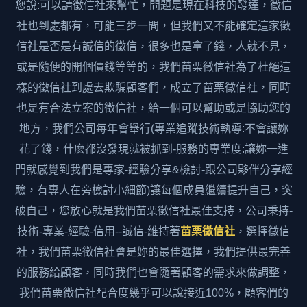
您說:可以請徵信社來幫忙，問題是現在科技的發達，徵信
社也到處都有，可能三步一間，但我們又不能確定這家徵
信社是否是有誠信的徵信，很多也是拿了錢，人就不見，
或是隨便的開個價錢等等的，我們苗栗徵信社為了杜絕這
樣的徵信社到處去欺騙顧客們，成立了苗栗徵信社，同時
也是有合法立案的徵信社，給一個可以幫助或是協助您的
地方，我們公司每年會舉行(專業追蹤技術執導:不會讓妳
花了錢，什麼都沒發現就被抓到-服務的專業度:讓妳一進
門就感覺到我們是專家-經驗分享&檢討-跟公司夥伴分享經
驗，有專人在旁檢討小細節)讓每個成員繼續提升自己，突
破自己，您放心就是我們苗栗徵信社最佳支持，公司秉持-
技術-專業-經驗-信用--誠信-維持著
苗栗徵信社
，選擇徵信
社，我們苗栗徵信社會是妳的最佳選擇，我們提供最完善
的服務給顧客，同時我們也會隨著顧客的需求來做調整，
我們苗栗徵信社配合度幾乎可以說接近100%，顧客們的