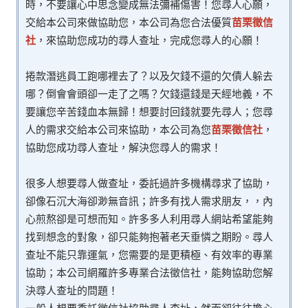
時，不要讓心中思念變成無法彌補傷害！您尋人心願，
交給本公司來做協助您，本公司為您合法優質
苗栗徵信
社
，來協助您成功的尋人查址，完成您尋人的心願！
捲款潛逃員工跑哪裡去了？以及欠錢不還的欠債人躲去
哪？倒會會頭卻一走了之嗎？欠錢還錢是天經地義，不
要讓您辛苦錢血本無歸！想要討回錢就要先尋人；您尋
人的需求交給本公司來協助，本公司為您
苗栗徵信社
，
協助您成功尋人查址，解決您尋人的需求！
很多人想要尋人做查址，委託過許多機構尋求了協助，
卻像石沉大海卻渺無音訊；許多有找人需求朋友，，內
心煎熬卻是可想而知。許多多人利用尋人網站希望能夠
找到想念的對象，卻只能夠抱著老天垂憐之期盼。尋人
查址不能只靠運氣，您需要的是更積極、有效率的專業
協助；本公司網羅許多專業合法徵信社，能夠協助您解
決尋人查址的問題！