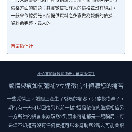
一般人想要委託徵信社協助尋人查址，然而卻往往擔心
價格方面的問題；其實徵信社尋人的價格並沒有絕對，
一般會依據委託人所提供資料之多寡做為報價的依據，
資料愈完整、尋人的
苗栗徵信社
桃竹苗的疑難解決者，苗栗徵信社
感情裂痕如何彌補?立達徵信社傾聽您的痛苦
一些感情上，婚姻上產生了裂痕的顧客，只能摸摸鼻子，
期待有一天可以回復到以前一樣?還是傻傻的繼續相信另
一方所說的謊言來欺騙您?到頭來可能都是一場騙局，可
是您不知道有沒有任何管道可以來幫助您?親友可能會跟